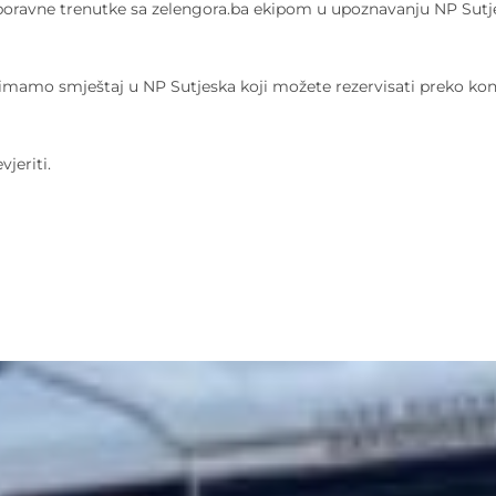
ezaboravne trenutke sa zelengora.ba ekipom u upoznavanju NP Sutje
 imamo smještaj u NP Sutjeska koji možete rezervisati preko kont
jeriti.