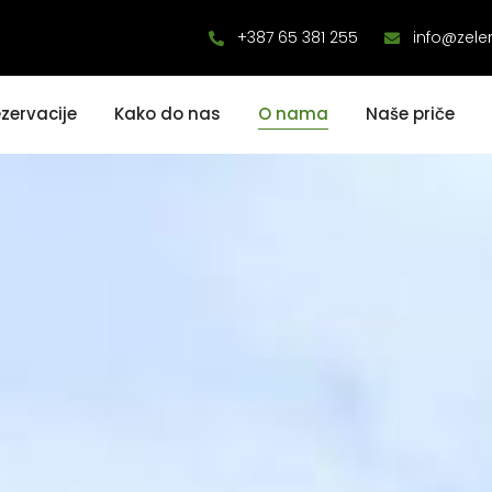
+387 65 381 255
info@zele
zervacije
Kako do nas
O nama
Naše priče