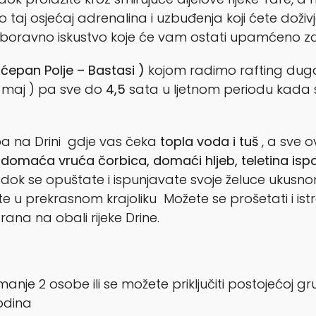
j osjećaj adrenalina i uzbuđenja koji ćete doživje
zaboravno iskustvo koje će vam ostati upamćeno za 
Šćepan Polje – Bastasi )
kojom radimo rafting dug
i maj ) pa sve do
4,5
sata u ljetnom periodu kada s
a na Drini gdje vas čeka
topla voda i tuš
, a sve 
 domaća vruća čorbica, domaći hljeb, teletina isp
 dok se opuštate i ispunjavate svoje želuce uk
te u prekrasnom krajoliku Možete se prošetati i istra
rana na obali rijeke Drine.
je 2 osobe ili se možete priključiti postojećoj gru
odina