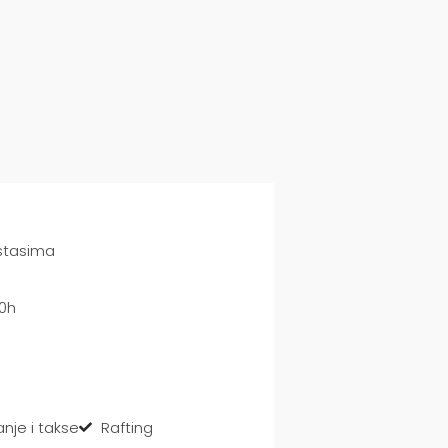
astasima
00h
nje i takse
Rafting