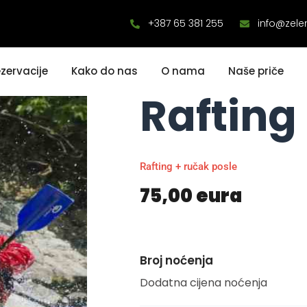
+387 65 381 255
info@zele
zervacije
Kako do nas
O nama
Naše priče
Rafting
Rafting + ručak posle
75,00 eura
Broj noćenja
Dodatna cijena noćenja