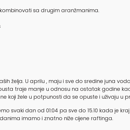
, kombinovati sa drugim aranžmanima.
š
aših želja. U aprilu , maju i sve do sredine juna vo
jeme spusta traje manje u odnosu na ostatak godine 
ne koji žele u potpunosti da se opuste i uživaju u prir
emo svaki dan od 01:04 pa sve do 15.10 kada je k
danima imamo i znatno niže cijene raftinga.