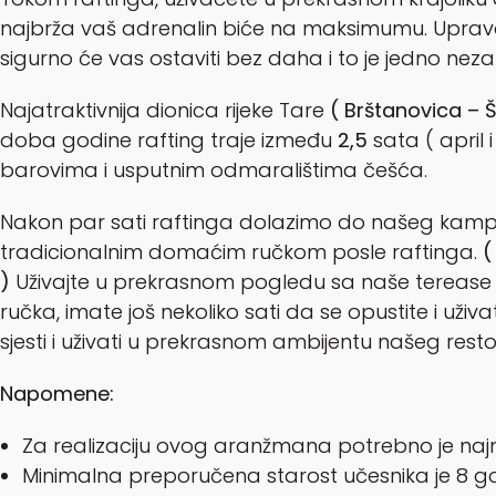
najbrža vaš adrenalin biće na maksimumu. Upravo ta
sigurno će vas ostaviti bez daha i to je jedno ne
Najatraktivnija dionica rijeke Tare
( Brštanovica – 
doba godine rafting traje između
2,5
sata ( april 
barovima i usputnim odmaralištima češća.
Nakon par sati raftinga dolazimo do našeg kamp
tradicionalnim domaćim ručkom posle raftinga.
(
)
Uživajte u prekrasnom pogledu sa naše terease
ručka, imate još nekoliko sati da se opustite i uživa
sjesti i uživati u prekrasnom ambijentu našeg resto
Napomene:
Za realizaciju ovog aranžmana potrebno je najman
Minimalna preporučena starost učesnika je 8 g