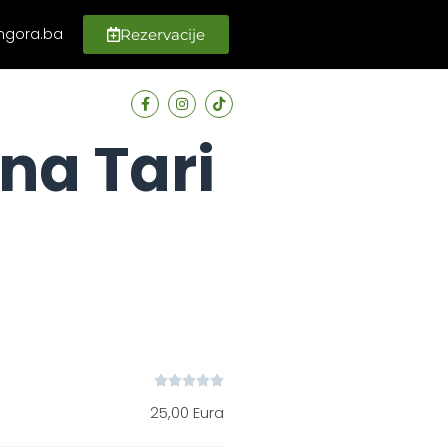
ngora.ba
Rezervacije
 na Tari
>
Rafting Tara





25,00 Eura