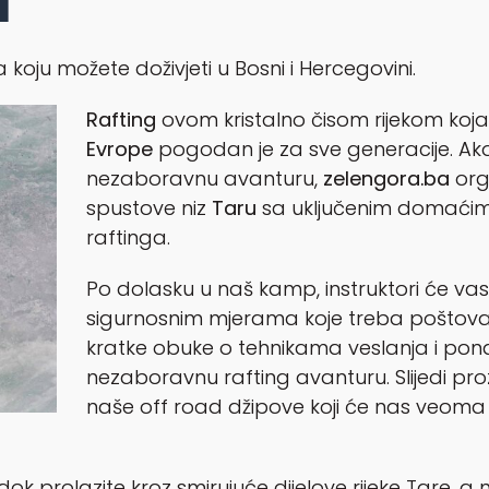
 koju možete doživjeti u Bosni i Hercegovini.
Rafting
ovom kristalno čisom rijekom koja
Evrope
pogodan je za sve generacije. Ako ž
nezaboravnu avanturu,
zelengora.ba
org
spustove niz
Taru
sa uključenim domaći
raftinga.
Po dolasku u naš kamp, instruktori će va
sigurnosnim mjerama koje treba poštovat
kratke obuke o tehnikama veslanja i ponaš
nezaboravnu rafting avanturu. Slijedi pro
naše off road džipove koji će nas veom
k prolazite kroz smirujuće dijelove rijeke Tare, a 