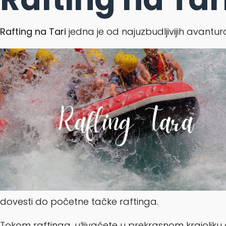
Rafting na Tari
jedna je od najuzbudljivijih avantura
dovesti do početne tačke raftinga.
Tokom raftinga, uživaćete u prekrasnom krajoliku do