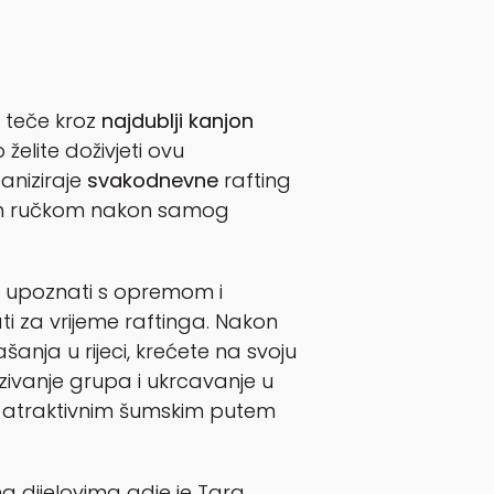
 teče kroz
najdublji kanjon
elite doživjeti ovu
aniziraje
svakodnevne
rafting
m ručkom nakon samog
s upoznati s opremom i
i za vrijeme raftinga. Nakon
anja u rijeci, krećete na svoju
zivanje grupa i ukrcavanje u
a atraktivnim šumskim putem
na dijelovima gdje je Tara