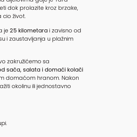
ti dok prolazite kroz brzake,
cio život.
a je
25 kilometara
i zavisno od
u i zaustavljanja u plažnim
ovo zakružićemo sa
od sača, salata i domaći kolači
usnom domaćom hranom. Nakon
žiti okolinu ili jednostavno
pi.