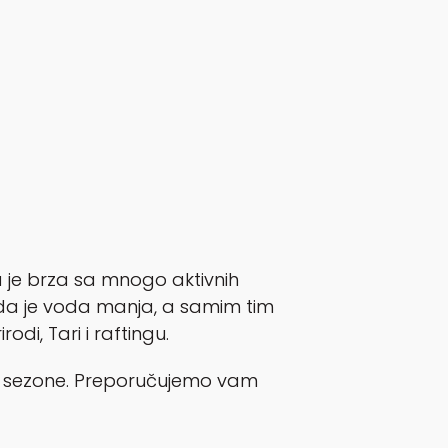
da je brza sa mnogo aktivnih
kada je voda manja, a samim tim
odi, Tari i raftingu.
raj sezone. Preporučujemo vam