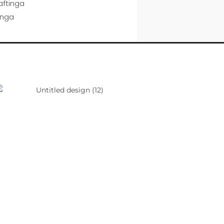
aftinga
inga