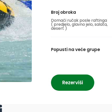
Broj obroka
Domaći ručak posle raftinga
( predjelo, glavno jelo, salata,
desert )
Popusti na veće grupe
Rezerviši
i