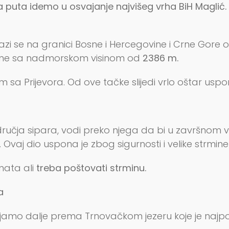
 puta idemo u osvajanje najvišeg vrha BiH Magli
lazi se na granici Bosne i Hercegovine i Crne Gor
govine sa nadmorskom visinom od
2386 m.
sa Prijevora. Od ove tačke slijedi vrlo oštar usp
dručja sipara, vodi preko njega da bi u završnom v
aj dio uspona je zbog sigurnosti i velike strmine
nata ali
treba poštovati strminu.
a
amo dalje prema Trnovačkom jezeru koje je najpolul