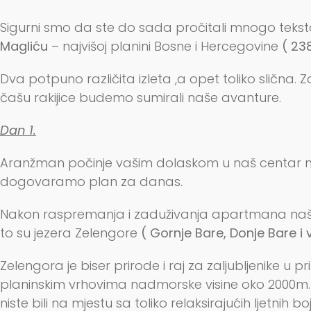
Sigurni smo da ste do sada pročitali mnogo teksto
Magliću
– najvišoj planini Bosne i Hercegovine
( 23
Dva potpuno različita izleta ,a opet toliko slična
čašu rakijice budemo sumirali naše avanture.
Dan 1.
Aranžman počinje vašim dolaskom u naš centar na
dogovaramo plan za danas.
Nakon raspremanja i zaduživanja apartmana našim t
to su jezera Zelengore
( Gornje Bare, Donje Bare i 
Zelengora je biser prirode i raj za zaljubljenike u
planinskim vrhovima nadmorske visine oko 2000m.
niste bili na mjestu sa toliko relaksirajućih ljetn