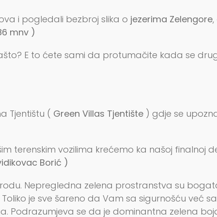
va i pogledali bezbroj slika o
jezerima Zelengore
86 mnv )
. Zašto? E to ćete sami da protumačite kada se dru
 Tjentištu (
Green Villas Tjentište
) gdje se upozn
erenskim vozilima krećemo ka našoj finalnoj desti
vidikovac Borić )
 prirodu. Nepregledna zelena prostranstva su bogata
 Toliko je sve šareno da Vam sa sigurnošću već 
ih boja. Podrazumjeva se da je dominantna zelena bo