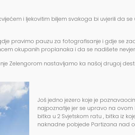
vijećem i ljekovitim biljem svakoga bi uvjerili da 
re gdje pravimo pauzu za fotografisanje i gdje se
ncem okupanih proplanaka i da se nadišete nevjero
nje Zelengorom nastavljamo ka našoj drugoj destin
Još jedno jezero koje je poznavaocima
najpoznatije jer se upravo na ovom 
bitka u 2 Svjetskom ratu , bitka iz k
naknadne pobjede Partizana nad 