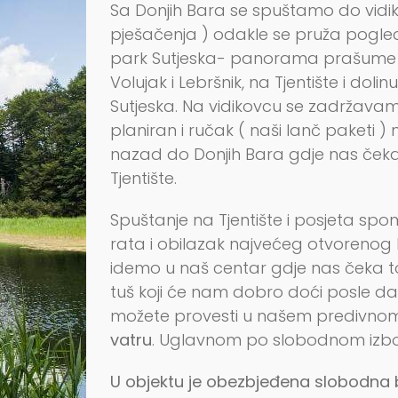
Sa Donjih Bara se spuštamo do vidi
pješačenja ) odakle se pruža pogled
park Sutjeska- panorama prašume P
Volujak i Lebršnik, na Tjentište i dolin
Sutjeska. Na vidikovcu se zadržavam
planiran i ručak ( naši lanč paketi
nazad do Donjih Bara gdje nas ček
Tjentište.
Spuštanje na Tjentište i posjeta spom
rata i obilazak najvećeg otvorenog
idemo u naš centar gdje nas čeka 
tuš koji će nam dobro doći posle d
možete provesti u našem predivnom
vatru
. Uglavnom po slobodnom izb
U objektu je obezbjeđena slobodna 