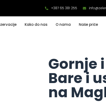
+387 65 381 255
info@zele
zervacije
Kako do nas
O nama
Naše priče
Gornje 
Bare i 
na Magl