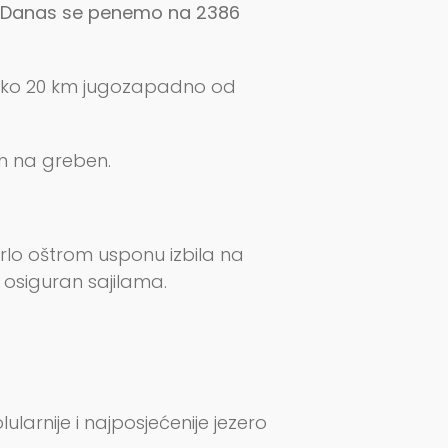
ć. Danas se penemo na 2386
e oko 20 km jugozapadno od
on na greben.
rlo oštrom usponu izbila na
 osiguran sajilama.
arnije i najposjećenije jezero