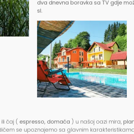
dva dnevna boravka sa TV gdje može
sl.
ili čaj (
espresso, domaća
) u našoj oazi mira,
pla
čem se upoznajemo sa glavnim karakteristikama 