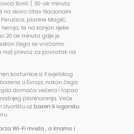
kovca Borić ( 30-ak minuta
 na skoro čitav Nacionalni
erućica, planine Maglić,
u heroja, te na kanjon rijeke
o 20 ak minuta gdje je
 ) nakon čega se vraćamo
a naš prevoz za povratak na
en kosturnice iz II svjetskog
 bazena u Evropi, nakon čega
topla domaća večera i topao
anašnjeg planinarenja. Veče
 dvorištu uz
bazen
ili l
ogorsku
oru.
brza Wi-Fi mreža , a imamo i