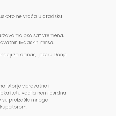
se uskoro ne vraća u gradsku
 zadržavamo oko sat vremena.
vatnih livadskih mirisa.
aciji za danas, jezeru Donje
 istorije vjerovatno i
lokalitetu vodila nemilosrdna
oje su proizašle mnoge
okupatorom.