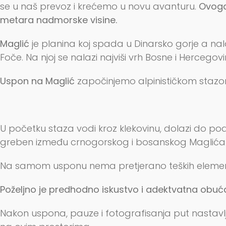
se u naš prevoz i krećemo u novu avanturu.
Ovoga
metara nadmorske visine.
Maglić
je planina koj spada u Dinarsko gorje a na
Foče. Na njoj se nalazi najviši vrh Bosne i Herce
Uspon na Maglić
započinjemo alpinističkom stazom 
U početku staza vodi kroz klekovinu, dolazi do po
greben između crnogorskog i bosanskog Maglića. Ov
Na samom usponu nema pretjerano teških eleme
Poželjno je predhodno iskustvo i adektvatna obuć
Nakon uspona, pauze i fotografisanja put nastavlj