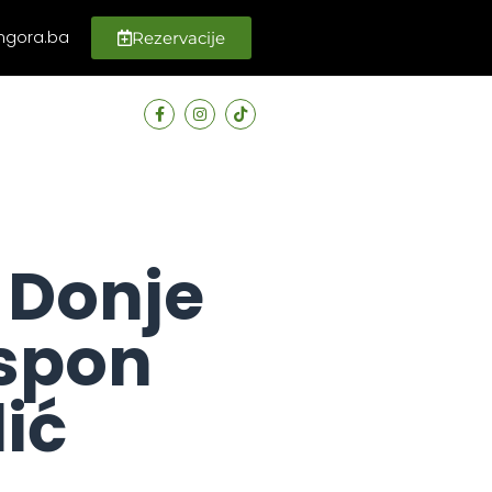
ngora.ba
Rezervacije
i Donje
uspon
ić