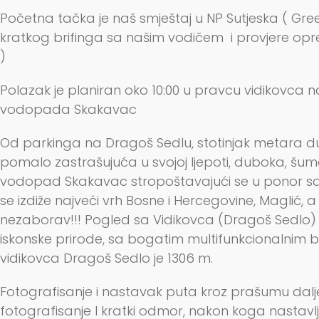
Početna tačka je naš smještaj u NP Sutjeska ( Gre
kratkog brifinga sa našim vodičem i provjere opr
)
Polazak je planiran oko 10:00 u pravcu vidikovca 
vodopada Skakavac
Od parkinga na Dragoš Sedlu, stotinjak metara d
pomalo zastrašujuća u svojoj ljepoti, duboka, šum
vodopad Skakavac stropoštavajući se u ponor sa 81 
se izdiže najveći vrh Bosne i Hercegovine, Maglić, a
nezaborav!!! Pogled sa Vidikovca (Dragoš Sedlo) 
iskonske prirode, sa bogatim multifunkcionalnim 
vidikovca Dragoš Sedlo je 1306 m.
Fotografisanje i nastavak puta kroz prašumu dal
fotografisanje I kratki odmor, nakon koga nastavl