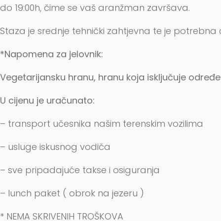
do 19:00h, čime se vaš aranžman završava.
Staza je srednje tehnički zahtjevna te je potreb
*Napomena za jelovnik:
Vegetarijansku hranu, hranu koja isključuje određ
U cijenu je uračunato:
– transport učesnika našim terenskim vozilima
– usluge iskusnog vodiča
– sve pripadajuće takse i osiguranja
– lunch paket ( obrok na jezeru )
* NEMA SKRIVENIH TROŠKOVA