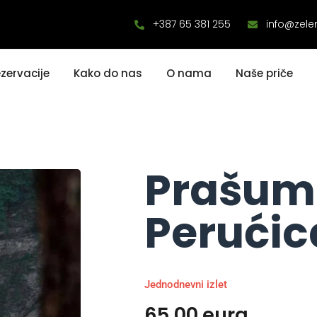
+387 65 381 255
info@zele
zervacije
Kako do nas
O nama
Naše priče
Prašum
Perućic
Jednodnevni izlet
65,00 eura