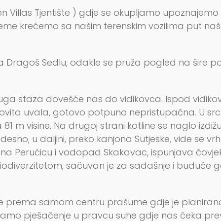
en Villas Tjentište ) gdje se okupljamo upoznajemo
eme krećemo sa našim terenskim vozilima put naše
na Dragoš Sedlu, odakle se pruža pogled na šire p
uga staza dovešće nas do vidikovca. Ispod vidik
ovita uvala, gotovo potpuno nepristupačna. U srcu
m visine. Na drugoj strani kotline se naglo izdižu 
 desno, u daljini, preko kanjona Sutjeske, vide se v
na Perućicu i vodopad Skakavac, ispunjava čovjek
biodiverzitetom, sačuvan je za sadašnje i buduće 
je prema samom centru prašume gdje je planirana 
jamo pješačenje u pravcu suhe gdje nas čeka prevo