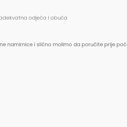
na adekvatna odjeća I obuća
ene namirnice i slično molimo da poručite prije p