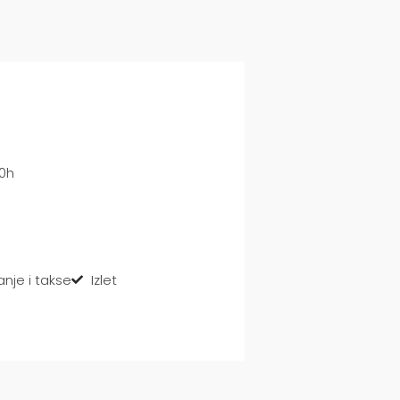
00h
nje i takse
Izlet