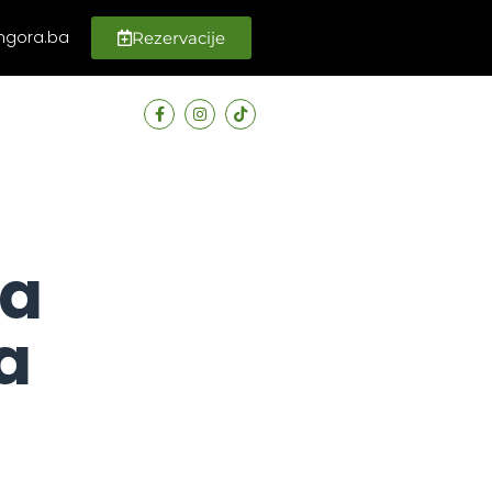
ngora.ba
Rezervacije
a
a