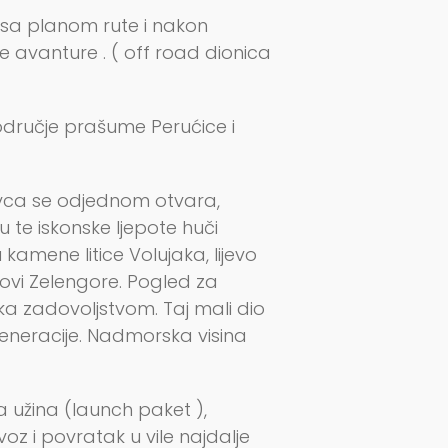
 sa planom rute i nakon
 avanture . ( off road dionica
odručje prašume Perućice i
ovca se odjednom otvara,
 te iskonske ljepote huči
kamene litice Volujaka, lijevo
rhovi Zelengore. Pogled za
a zadovoljstvom. Taj mali dio
generacije. Nadmorska visina
užina (launch paket ),
z i povratak u vile najdalje